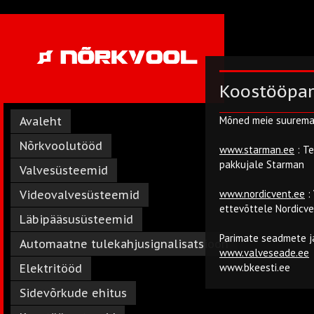
Koostööpar
Mõned meie suurema
Avaleht
Nõrkvoolutööd
www.starman.ee
: Te
pakkujale Starman
Valvesüsteemid
www.nordicvent.ee
:
Videovalvesüsteemid
ettevõttele Nordicve
Läbipääsusüsteemid
Parimate seadmete j
Automaatne tulekahjusignalisatsioon
www.valveseade.ee
www.bkeesti.ee
Elektritööd
Sidevõrkude ehitus